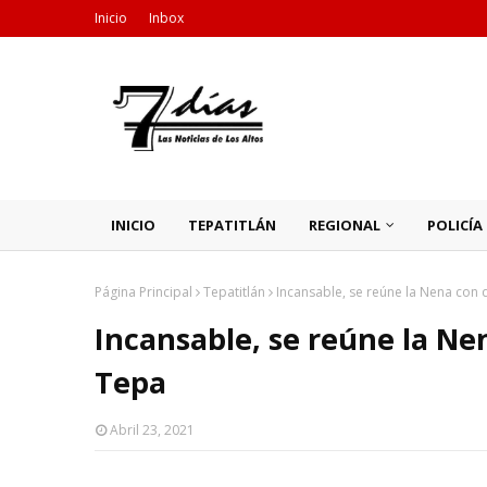
Inicio
Inbox
INICIO
TEPATITLÁN
REGIONAL
POLICÍA
Página Principal
Tepatitlán
Incansable, se reúne la Nena con
Incansable, se reúne la Ne
Tepa
Abril 23, 2021