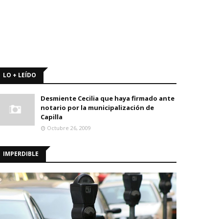
LO + LEÍDO
Desmiente Cecilia que haya firmado ante
notario por la municipalización de
Capilla
Octubre 26, 2009
IMPERDIBLE