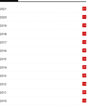
2021
93
0
2020
11
34
2019
74
3
2018
15
78
2017
16
41
2016
18
72
2015
19
10
2014
20
22
2013
18
02
2012
14
88
2011
99
3
2010
16
49