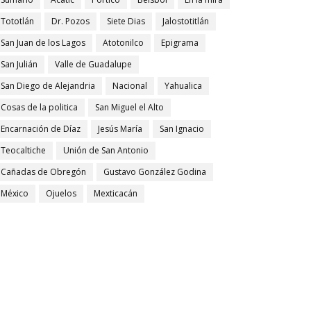
Tototlán
Dr. Pozos
Siete Dias
Jalostotitlán
San Juan de los Lagos
Atotonilco
Epigrama
San Julián
Valle de Guadalupe
San Diego de Alejandria
Nacional
Yahualica
Cosas de la politica
San Miguel el Alto
Encarnación de Díaz
Jesús María
San Ignacio
Teocaltiche
Unión de San Antonio
Cañadas de Obregón
Gustavo González Godina
México
Ojuelos
Mexticacán