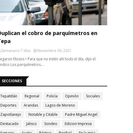
TEPATITLÁN
Duplican el cobro de parquímetros en
Tepa
Semanario 7 días
Noviembre 09, 2021
legaron filosos • Para que no estén ahí todo el día, dijo el
índico Los parquímetros…
SECCIONES
Tepatitlán
Regional
Policía
Opinión
Sociales
Deportes
Arandas
Lagos de Moreno
Zapotlanejo
Notable y Citable
Padre Miguel Angel
Destacado
Jalisco
Sondeo
Edicion Impresa
Sumario
Acatic
Pórtico
Beisbol
En la mira